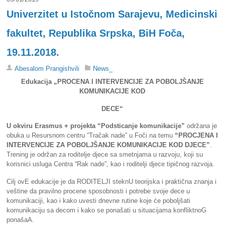
Univerzitet u Istočnom Sarajevu, Medicinski
fakultet, Republika Srpska, BiH Foča,
19.11.2018.
Abesalom Prangishvili
News_
Edukacija „PROCENA I INTERVENCIJE ZA POBOLJŠANJE
KOMUNIKACIJE KOD
DECE“
U okviru Erasmus + projekta “Podsticanje komunikacije”
održana je
obuka u Resursnom centru “Tračak nade” u Foči na temu
“PROCJENA I
INTERVENCIJE ZA POBOLJŠANJE KOMUNIKACIJE KOD DJECE”
.
Trening je održan za roditelje djece sa smetnjama u razvoju, koji su
korisnici usluga Centra “Rak nade”, kao i roditelji djece tipičnog razvoja.
Cilj ovE edukacije je da RODITELJI steknU teorijska i praktična znanja i
veštine da pravilno procene sposobnosti i potrebe svoje dece u
komunikaciji, kao i kako uvesti dnevne rutine koje će poboljšati
komunikaciju sa decom i kako se ponašati u situacijama konfliktnoG
ponašaA.