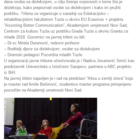
dana osoba sa disleksijom, u cilju širenja svjesnosti o tome šta je
disleksija, kako prepoznati osobe sa disleksijom i kako im pružiti
podršku. Tribina se organizuje u saradnji sa Edukacijsko –
rehabilitacijskim fakultetom Tuzla u okviru EU Erasmus + projekta
“Assisting Better Communication”, Akademijom umjetnosti Novi Sad,
Centrom za kulturu Tuzla uz podršku Grada Tuzla u okviru Granta za
mlade 2018. Govornici na javnoj tribini su bili:
– Dr.sc Mirela Duranović, redovni profesor
– Roditelji djece sa disleksijom, osobe sa disleksijom
– Dramski pedagozi Pozorišta mladih Tuzle
U organizaciji javne tribune učestvovala je i Nadica Jovanović Simić kao
predstavnik Univerziteta u Istočnom Sarajevu, partnera u ABC projektu
iz BiH.
Na javnoj tirbini najavljen je i rad na predstavi “Alisa u zemlji slova” koja
je master rad Amile Beširović, studentice master programa primjenjeno
pozorište na Akademiji umetnosti Novi Sad.