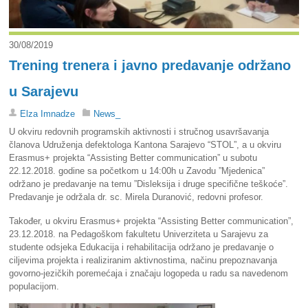
30/08/2019
Trening trenera i javno predavanje održano
u Sarajevu
Elza Imnadze
News_
U okviru redovnih programskih aktivnosti i stručnog usavršavanja
članova Udruženja defektologa Kantona Sarajevo “STOL”, a u okviru
Erasmus+ projekta “Assisting Better communication” u subotu
22.12.2018. godine sa početkom u 14:00h u Zavodu ”Mjedenica”
održano je predavanje na temu ”Disleksija i druge specifične teškoće”.
Predavanje je održala dr. sc. Mirela Duranović, redovni profesor.
Također, u okviru Erasmus+ projekta “Assisting Better communication”,
23.12.2018. na Pedagoškom fakultetu Univerziteta u Sarajevu za
studente odsjeka Edukacija i rehabilitacija održano je predavanje o
ciljevima projekta i realiziranim aktivnostima, načinu prepoznavanja
govorno-jezičkih poremećaja i značaju logopeda u radu sa navedenom
populacijom.