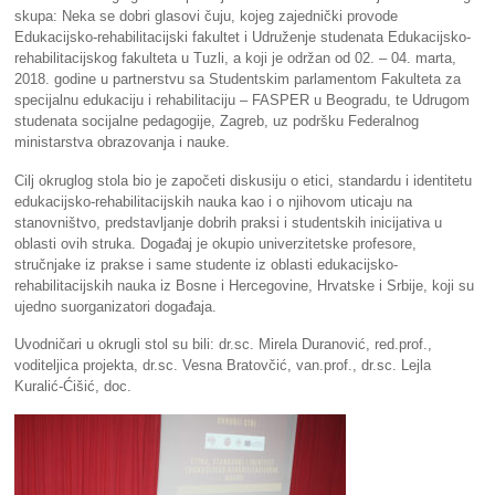
skupa: Neka se dobri glasovi čuju, kojeg zajednički provode
Edukacijsko-rehabilitacijski fakultet i Udruženje studenata Edukacijsko-
rehabilitacijskog fakulteta u Tuzli, a koji je održan od 02. – 04. marta,
2018. godine u partnerstvu sa Studentskim parlamentom Fakulteta za
specijalnu edukaciju i rehabilitaciju – FASPER u Beogradu, te Udrugom
studenata socijalne pedagogije, Zagreb, uz podršku Federalnog
ministarstva obrazovanja i nauke.
Cilj okruglog stola bio je započeti diskusiju o etici, standardu i identitetu
edukacijsko-rehabilitacijskih nauka kao i o njihovom uticaju na
stanovništvo, predstavljanje dobrih praksi i studentskih inicijativa u
oblasti ovih struka. Događaj je okupio univerzitetske profesore,
stručnjake iz prakse i same studente iz oblasti edukacijsko-
rehabilitacijskih nauka iz Bosne i Hercegovine, Hrvatske i Srbije, koji su
ujedno suorganizatori događaja.
Uvodničari u okrugli stol su bili: dr.sc. Mirela Duranović, red.prof.,
voditeljica projekta, dr.sc. Vesna Bratovčić, van.prof., dr.sc. Lejla
Kuralić-Ćišić, doc.