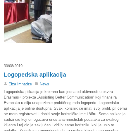
30/08/2019
Logopedska aplikacija
Elza Imnadze
News_
Logopedska plikacija je kreirana kao jedna od aktivnosti u okviru
Erasmus+ projekta „Assisting Better Communication“ koji finansira
Evropska u cilju unapređenje praktičnog rada logopeda. Logopedska
aplikacija je online dostupna. Svaki korisnik će imati svoj profil, pri čemu
se mora registrovati i dobiti svoje korisničko ime i šifru. Sama aplikacija
sadrži dio koji omogućava unos anamnestičkih podataka za svakog
klijenta i taj dio je zaključan i vidljiv samo korisniku koji je unio te
podatke. Korisik je u mogućnosti da za svakog klijenta ima poseban