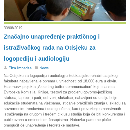
30/08/2019
Značajno unapređenje praktičnog i
istraživačkog rada na Odsjeku za
logopediju i audiologiju
Elza Imnadze
News_
Na Odsjeku za logopediju i audiologiju Edukacijsko-rehabilitacijskog
fakulteta nabavljena je oprema u vrijednosti od 18.000 eura u okviru
Erasmus+ projekta „Assisting better communication“ koji finansira
Evropska Komisija. Knjige, testovi za procjenu govorno-jezičkog
statusa, laptopi, i-padi, softveri, slušalice, nabavljeni su u cilju bolje
edukacije studenata na vježbama, sticanje praktičnih znanja u skladu sa
savremenim trendovima i dostignućima, kao i provođenje znanstvenih
istraživanja na drugom i trećem ciklusu studija koja će biti konkurentna i
publikovana u eminentnim časopisima. Nabavka pametne ploče
omogućit će unapređenje i teoretske nastave.