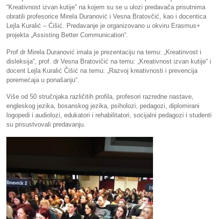
“Kreativnost izvan kutije” na kojem su se u ulozi predavača prisutnima
obratili profesorice Mirela Duranović i Vesna Bratovčić, kao i docentica
Lejla Kuralić – Ćišić. Predavanje je organizovano u okviru Erasmus+
projekta „Assisting Better Communication“.
Prof dr Mirela Duranović imala je prezentaciju na temu: „Kreatinvost i
disleksija“, prof. dr Vesna Bratovičić na temu: „Kreativnost izvan kutije“ i
docent Lejla Kuralić Čišić na temu: „Razvoj kreativnosti i prevencija
poremećaja u ponašanju“.
Više od 50 stručnjaka različitih profila, profesori razredne nastave,
engleskog jezika, bosanskog jezika, psiholozi, pedagozi, diplomirani
logopedi i audiolozi, edukatori i rehabilitatori, socijalni pedagozi i studenti
su prisustvovali predavanju.