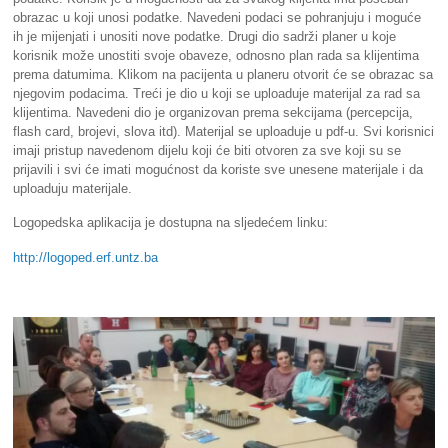
obrazac u koji unosi podatke. Navedeni podaci se pohranjuju i moguće
ih je mijenjati i unositi nove podatke. Drugi dio sadrži planer u koje
korisnik može unostiti svoje obaveze, odnosno plan rada sa klijentima
prema datumima. Klikom na pacijenta u planeru otvorit će se obrazac sa
njegovim podacima. Treći je dio u koji se uploaduje materijal za rad sa
klijentima. Navedeni dio je organizovan prema sekcijama (percepcija,
flash card, brojevi, slova itd). Materijal se uploaduje u pdf-u. Svi korisnici
imaji pristup navedenom dijelu koji će biti otvoren za sve koji su se
prijavili i svi će imati mogućnost da koriste sve unesene materijale i da
uploaduju materijale.
Logopedska aplikacija je dostupna na sljedećem linku:
http://logoped.erf.untz.ba