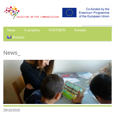
News
O projektu
PARTNERI
Kontakt
Bosnian
News_
29/10/2019