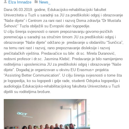
Elza Imnadze
News_
Dana 06.03.2019. godine, Edukacijsko-rehabilitacijski fakultet
Univerziteta u Tuzli u saradnji sa JU za predškolski odgoj i obrazovanje
“Naše dijete” i Centrom za rani rast i razvoj Doma zdravlja “Dr Mustafa
Šehović” Tuzla obilježili su Evropski dan logopedije.
U cilju širenja svjesnosti o ranom prepoznavanju govorno-jezičkih
poremećaja u saradnji sa stručnim timom JU za predškolski odgoj i
obrazovanje “Naše dijete” održano je predavanje u obdaništu “Sunčica”,
na temu rani rast i razvoj, rano prepoznavanje disleksije i razvoj
prečitalačkih vještina. Predavačice su bile: dr.sc. Mirela Duranović,
redovni profesor i dr.sc. Jasmina Klebić. Predavanje je bilo namijenjeno
roditeljima i uposlenicima JU za predškolski odgoj i obrazovanje “Naše
dijete”. Događaj je organizovan u okviru EU Erasmus+ projekta
“Assisting Better Communication”. U cilju širenja svjesnosti o tome šta
je logopedija, ko su logopedi i gdje rade, studenti Odsjeka logopedija i
audiologija Edukacijsko-rehabilitacijskog fakulteta Univerziteta u Tuzli
dijelili su roditeljima brošure.