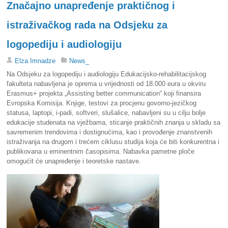
Značajno unapređenje praktičnog i
istraživačkog rada na Odsjeku za
logopediju i audiologiju
Elza Imnadze
News_
Na Odsjeku za logopediju i audiologiju Edukacijsko-rehabilitacijskog
fakulteta nabavljena je oprema u vrijednosti od 18.000 eura u okviru
Erasmus+ projekta „Assisting better communication“ koji finansira
Evropska Komisija. Knjige, testovi za procjenu govorno-jezičkog
statusa, laptopi, i-padi, softveri, slušalice, nabavljeni su u cilju bolje
edukacije studenata na vježbama, sticanje praktičnih znanja u skladu sa
savremenim trendovima i dostignućima, kao i provođenje znanstvenih
istraživanja na drugom i trećem ciklusu studija koja će biti konkurentna i
publikovana u eminentnim časopisima. Nabavka pametne ploče
omogućit će unapređenje i teoretske nastave.